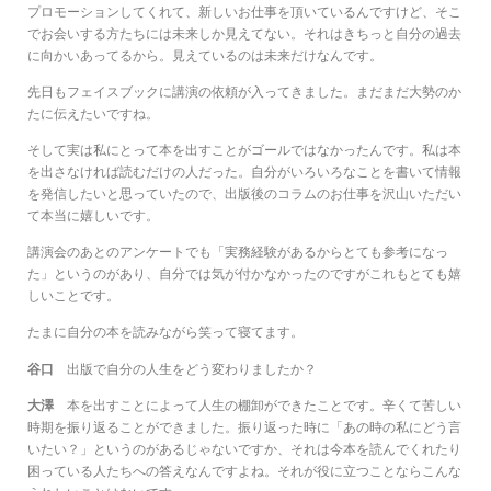
プロモーションしてくれて、新しいお仕事を頂いているんですけど、そこ
でお会いする方たちには未来しか見えてない。それはきちっと自分の過去
に向かいあってるから。見えているのは未来だけなんです。
先日もフェイスブックに講演の依頼が入ってきました。まだまだ大勢のか
たに伝えたいですね。
そして実は私にとって本を出すことがゴールではなかったんです。私は本
を出さなければ読むだけの人だった。自分がいろいろなことを書いて情報
を発信したいと思っていたので、出版後のコラムのお仕事を沢山いただい
て本当に嬉しいです。
講演会のあとのアンケートでも「実務経験があるからとても参考になっ
た」というのがあり、自分では気が付かなかったのですがこれもとても嬉
しいことです。
たまに自分の本を読みながら笑って寝てます。
谷口
出版で自分の人生をどう変わりましたか？
大澤
本を出すことによって人生の棚卸ができたことです。辛くて苦しい
時期を振り返ることができました。振り返った時に「あの時の私にどう言
いたい？」というのがあるじゃないですか、それは今本を読んでくれたり
困っている人たちへの答えなんですよね。それが役に立つことならこんな