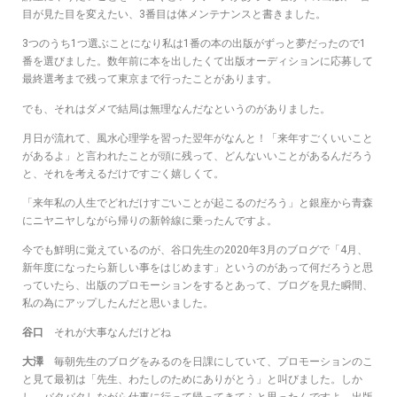
目が見た目を変えたい、3番目は体メンテナンスと書きました。
3つのうち1つ選ぶことになり私は1番の本の出版がずっと夢だったので1
番を選びました。数年前に本を出したくて出版オーディションに応募して
最終選考まで残って東京まで行ったことがあります。
でも、それはダメで結局は無理なんだなというのがありました。
月日が流れて、風水心理学を習った翌年がなんと！「来年すごくいいこと
があるよ」と言われたことが頭に残って、どんないいことがあるんだろう
と、それを考えるだけですごく嬉しくて。
「来年私の人生でどれだけすごいことが起こるのだろう」と銀座から青森
にニヤニヤしながら帰りの新幹線に乗ったんですよ。
今でも鮮明に覚えているのが、谷口先生の2020年3月のブログで「4月、
新年度になったら新しい事をはじめます」というのがあって何だろうと思
っていたら、出版のプロモーションをするとあって、ブログを見た瞬間、
私の為にアップしたんだと思いました。
谷口
それが大事なんだけどね
大澤
毎朝先生のブログをみるのを日課にしていて、プロモーションのこ
と見て最初は「先生、わたしのためにありがとう」と叫びました。しか