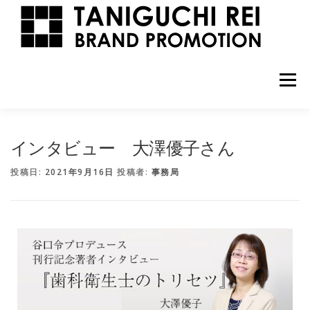
メニュー
INTERVIEW
ARTIST/TARENT
成功の秘訣
登録方法
インタビュー 大澤優子さん
PROMOTION
BRANDING
PUBLISHING
あなたの魅力
あなたの価値
出版
投稿日:
2021年9月16日
投稿者:
事務局
PRODUCER
CONTACT
谷口令
お問合せ