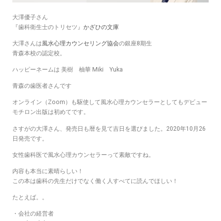
大澤優子さん
『歯科衛生士のトリセツ』
かざひの文庫
大澤さんは
風水心理カウンセリング協会
の銀座8期生
青森本校の認定校。
ハッピーネームは 美樹 柚華 Miki Yuka
青森の歯医者さんです
オンライン（Zoom）も駆使して風水心理カウンセラーとしてもデビュー
モチロン出版は初めてです。
さすがの大澤さん、発売日も暦を見て吉日を選びました。2020年10月26
日発売です。
女性歯科医で風水心理カウンセラーって素敵ですね。
内容も本当に素晴らしい！
この本は歯科の先生だけでなく働く人すべてに読んでほしい！
たとえば。。
・会社の経営者