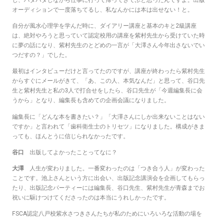
し、バタバタしながら仕事に行って帰ってきてふと思ったんですよ。出版
オーディションで一度落ちてるし、私なんかには本は出せない！と。
自分が風水心理学を学んだ時に、ダイアリー講座と基本のキと2級講座
は、絶対やろうと思っていて認定校用の講座を紫村先生から受けていた時
に夢の話になり、紫村先生のとどめの一言が「大澤さん今年出さないでい
つだすの？」でした。
最初はインタビューだけと言ってたのですが、講座が終わったら紫村先生
からすぐにメールがきて、「あ、この人、本気なんだ」と思って、谷口先
生と紫村先生と私の3人で打合せをしたら、谷口先生が「今週編集長に会
うから」となり、編集長も含めての企画会議になりました。
編集長に「どんな本を書きたい？」「大澤さんにしか出来ないことはない
ですか」と言われて「歯科衛生士のトリセツ」になりました。構成がきま
っても、ほんとうに信じられなかったです。
谷口
出版してよかったことってなに？
大澤
人生が変わりました。一番変わったのは「つき合う人」が変わった
ことです。池上さんという方に出会い、出版記念講演会を企画してもらっ
たり、出版記念パーティーには編集長、谷口先生、紫村先生が青森までお
祝いに駆けつけてくださったのは本当にうれしかったです。
FSCA認定八戸校紫水さつきさんたちが私のためにいろいろな活動の場を