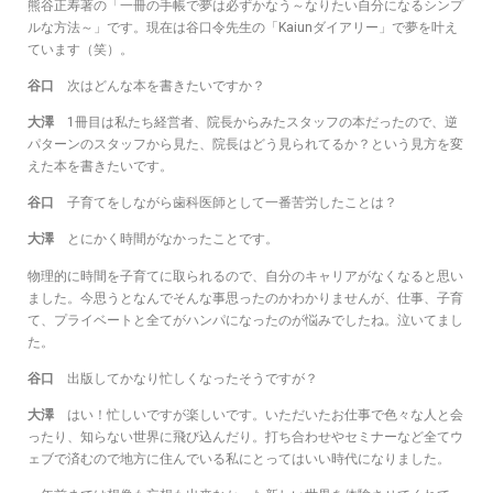
熊谷正寿著の「一冊の手帳で夢は必ずかなう～なりたい自分になるシンプ
ルな方法～」です。現在は谷口令先生の「Kaiunダイアリー」で夢を叶え
ています（笑）。
谷口
次はどんな本を書きたいですか？
大澤
1冊目は私たち経営者、院長からみたスタッフの本だったので、逆
パターンのスタッフから見た、院長はどう見られてるか？という見方を変
えた本を書きたいです。
谷口
子育てをしながら歯科医師として一番苦労したことは？
大澤
とにかく時間がなかったことです。
物理的に時間を子育てに取られるので、自分のキャリアがなくなると思い
ました。今思うとなんでそんな事思ったのかわかりませんが、仕事、子育
て、プライベートと全てがハンパになったのが悩みでしたね。泣いてまし
た。
谷口
出版してかなり忙しくなったそうですが？
大澤
はい！忙しいですが楽しいです。いただいたお仕事で色々な人と会
ったり、知らない世界に飛び込んだり。打ち合わせやセミナーなど全てウ
ェブで済むので地方に住んでいる私にとってはいい時代になりました。