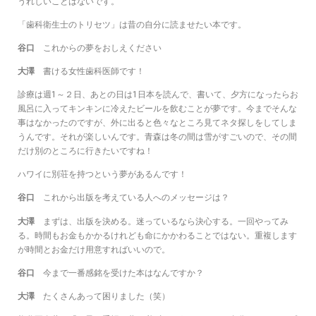
うれしいことはないです。
「歯科衛生士のトリセツ」は昔の自分に読ませたい本です。
谷口
これからの夢をおしえください
大澤
書ける女性歯科医師です！
診療は週1～２日、あとの日は1日本を読んで、書いて、夕方になったらお
風呂に入ってキンキンに冷えたビールを飲むことが夢です。今までそんな
事はなかったのですが、外に出ると色々なところ見てネタ探しをしてしま
うんです。それが楽しいんです。青森は冬の間は雪がすごいので、その間
だけ別のところに行きたいですね！
ハワイに別荘を持つという夢があるんです！
谷口
これから出版を考えている人へのメッセージは？
大澤
まずは、出版を決める。迷っているなら決心する。一回やってみ
る。時間もお金もかかるけれども命にかかわることではない。重複します
が時間とお金だけ用意すればいいので。
谷口
今まで一番感銘を受けた本はなんですか？
大澤
たくさんあって困りました（笑）