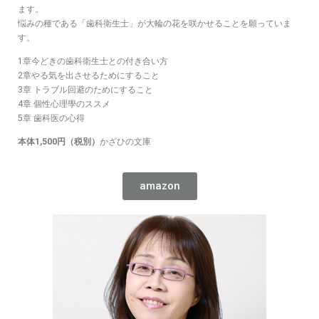
ます。
悩みの種である「歯科衛生士」が大輪の花を咲かせることを願っていま
す。
1章今どきの歯科衛生士との付き合い方
2章やる気を出させるためにすること
3章 トラブル回避のためにすること
4章 個性心理學のススメ
5章 歯科医の心得
本体1,500円（税別）
かざひの文庫
amazon