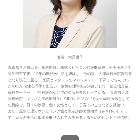
著者 大澤優子
青森県八戸市出身。歯科医師。株式会社ケロル代表取締役。岩手医科大学
歯学部卒業後、10年の勤務医生活を経験し、その後、大澤歯科医院副院長
となり現在に至る。 医院とスタッフのマネジメント、子育てで悩んでい
た40代で個性心理學と出会い、個性心理學認定講師として一部上場企業、
歯科デーラー、小児科医院などでの講演を多数行っている。 青森市大澤
歯科医院「ママさん歯科医師Dｒ.YUKO」のブログで女性歯科医師として
の目線で、日々の診療、働く女性として、子育てのことなどを発信中。
また、風水心理カウンセリング協会認定講師美樹柚華（みきゆか）とし
て、日々の生活に風水を取り入れて人生を変えるためのヒントも発信中。