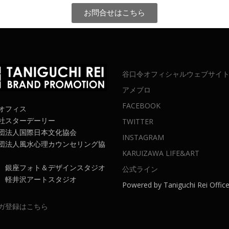
お問合せはこちら
谷口令オフィシャルウェブサイ
アメブロ
FACEBOOK
オフィス
社スターデーリー
TWITTER
団法人国際日本文化協会
INSTAGRAM
団法人風水心理カウンセリング協
KARUIZAWA LIFE&ART
 銀座フォト＆デザインスタジオ
公式ライン
 軽井沢アートスタジオ
Powered by Taniguchi Rei Offic
ガ登録はこちら